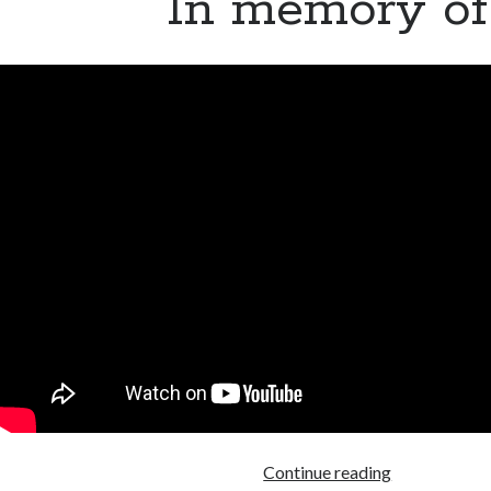
In memory of
In
Continue reading