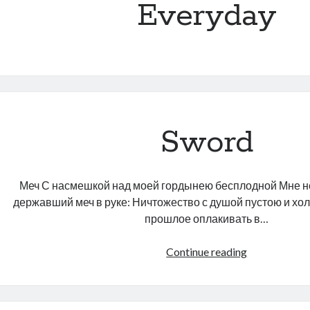
Everyday
Sword
Меч С насмешкой над моей гордынею бесплодной Мне не
державший меч в руке: Ничтожество с душой пустою и хо
прошлое оплакивать в…
Sword
Continue reading