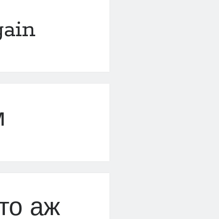
gain
м
то аж