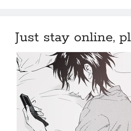
memory
of
Just stay online, p