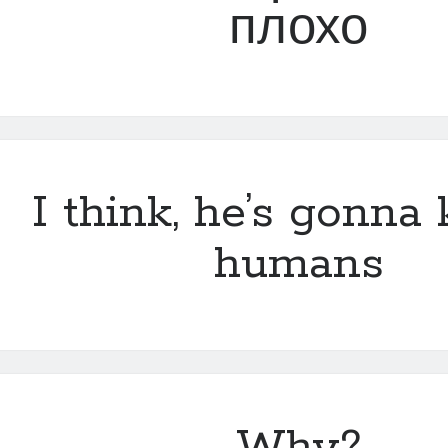
плохо
I think, he’s gonna k
humans
Why?