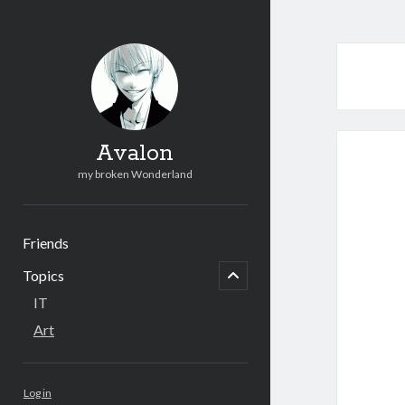
Avalon
my broken Wonderland
Friends
menu
child
Topics
open
IT
Art
Sidebar
Log in