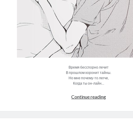
Время бесспорно лечит
В прошлом хоронит тайны.
Но мне почему-то легче,
Когда ты он-лайн…
Just
Continue reading
stay
online,
please