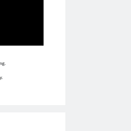
ng.
y.