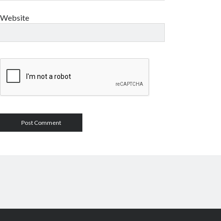
Website
Author WordPress Theme
by Compe