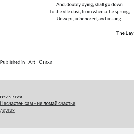
And, doubly dying, shall go down
To the vile dust, from whence he sprung,
Unwept, unhonored, and unsung.
The Lay
Published in
Art
Стихи
Previous Post
Несчастен сам – не ломай счастье
других