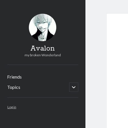
Avalon
my broken Wonderland
Friends
open
Topics
child
menu
Sidebar
Log in